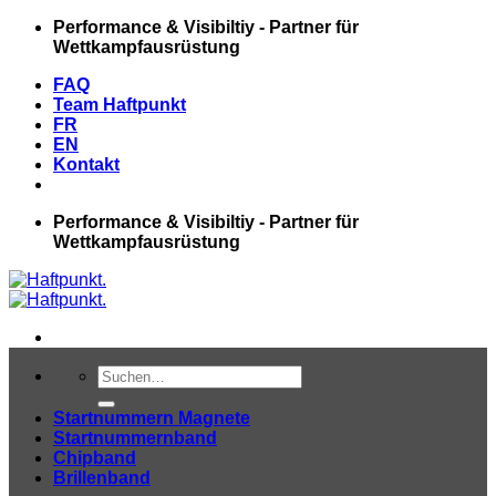
Zum
Performance & Visibiltiy - Partner für
Inhalt
Wettkampfausrüstung
springen
FAQ
Team Haftpunkt
FR
EN
Kontakt
Performance & Visibiltiy - Partner für
Wettkampfausrüstung
Suchen
nach:
Startnummern Magnete
Startnummernband
Chipband
Brillenband